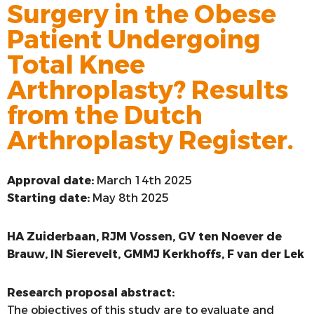
Surgery in the Obese
VOORSTE KRUISBAND
Patient Undergoing
SYNTHETISEREN VAN LROI-DATA
Total Knee
Arthroplasty? Results
from the Dutch
Arthroplasty Register.
Approval date:
March 14th 2025
Starting date:
May 8th 2025
HA Zuiderbaan, RJM Vossen, GV ten Noever de
Brauw, IN Sierevelt, GMMJ Kerkhoffs, F van der Lek
Research proposal abstract:
The objectives of this study are to evaluate and