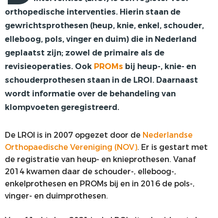
orthopedische interventies. Hierin staan de
VOORSTE KRUISBAND
gewrichtsprothesen (heup, knie, enkel, schouder,
SYNTHETISEREN VAN LROI-DATA
elleboog, pols, vinger en duim) die in Nederland
geplaatst zijn; zowel de primaire als de
revisieoperaties. Ook
PROMs
bij heup-, knie- en
schouderprothesen staan in de LROI. Daarnaast
wordt informatie over de behandeling van
klompvoeten geregistreerd.
De LROI is in 2007 opgezet door de
Nederlandse
Orthopaedische Vereniging (NOV)
. Er is gestart met
de registratie van heup- en knieprothesen. Vanaf
2014 kwamen daar de schouder-, elleboog-,
enkelprothesen en PROMs bij en in 2016 de pols-,
vinger- en duimprothesen.