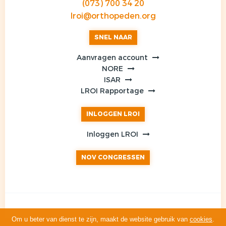
(073) 700 34 20
lroi@orthopeden.org
SNEL NAAR
Aanvragen account
NORE
ISAR
LROI Rapportage
INLOGGEN LROI
Inloggen LROI
NOV CONGRESSEN
Om u beter van dienst te zijn, maakt de website gebruik van
cookies
.