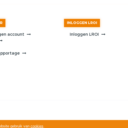
AR
INLOGGEN LROI
gen account
Inloggen LROI
apportage
ebsite gebruik van
cookies
.