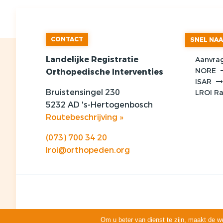
CONTACT
SNEL NA
Landelijke Registratie
Aanvra
NORE
Orthopedische Interventies
ISAR
Bruistensingel 230
LROI R
5232 AD 's-Hertogenbosch
Routebeschrijving »
(073) 700 34 20
lroi@orthopeden.org
Om u beter van dienst te zijn, maakt de w