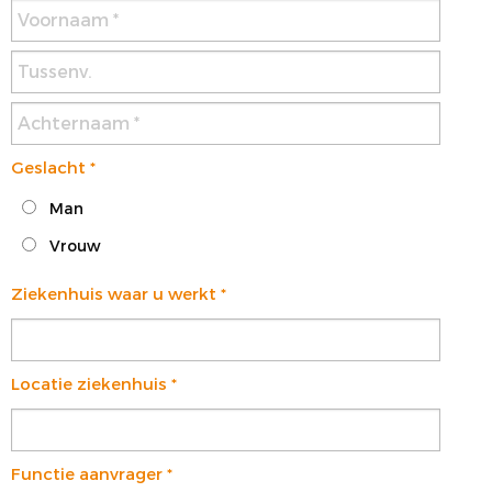
VOORSTE KRUISBAND
SYNTHETISEREN VAN LROI-DATA
Geslacht
*
Man
Vrouw
Ziekenhuis waar u werkt
*
Locatie ziekenhuis
*
Functie aanvrager
*