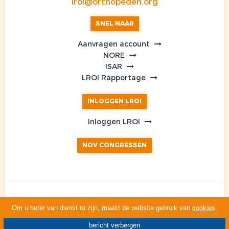
lroi@orthopeden.org
SNEL NAAR
Aanvragen account
NORE
ISAR
LROI Rapportage
INLOGGEN LROI
Inloggen LROI
NOV CONGRESSEN
Om u beter van dienst te zijn, maakt de website gebruik van
cookies
.
bericht verbergen