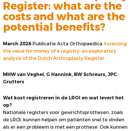
Register: what are the
VOORSTE KRUISBAND
costs and what are the
SYNTHETISEREN VAN LROI-DATA
potential benefits?
March 2026
Publicatie Acta Orthopaedica
Assessing
the value for money of a registry: an exploratory
analysis of the Dutch Arthroplasty Register
.
MHW van Veghel, G Hannink, BW Schreurs, JPC
Grutters
Wat kost registreren in de LROI en wat levert het
op?
Nationale registers voor gewrichtsprothesen, zoals
de LROI, kunnen helpen om patiënten snel te vinden
als er een probleem is met een prothese. Ook kunnen