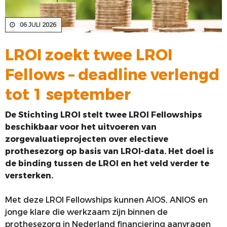
VOORSTE KRUISBAND
06 JULI 2026
SYNTHETISEREN VAN LROI-DATA
LROI zoekt twee LROI
Fellows – deadline verlengd
tot 1 september
De Stichting LROI stelt twee LROI Fellowships
beschikbaar voor het uitvoeren van
zorgevaluatieprojecten over electieve
prothesezorg op basis van LROI-data. Het doel is
de binding tussen de LROI en het veld verder te
versterken.
Met deze LROI Fellowships kunnen AIOS, ANIOS en
jonge klare die werkzaam zijn binnen de
prothesezorg in Nederland financiering aanvragen