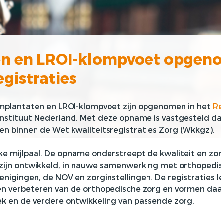
n en LROI-klompvoet opgeno
egistraties
implantaten
en
LROI-klompvoet
zijn opgenomen in het
Re
nstituut Nederland
.
Met deze opname is vastgesteld dat
den binnen de Wet kwaliteitsregistraties Zorg (
Wkkgz).
jke mijlpaal. De opname
onderstreept
de kwaliteit en z
n zijn ontwikkeld, in nauwe samenwerking met orthopedi
enigingen, de NOV en zorginstellingen. De registraties l
n verbeteren van de orthopedische zorg en vormen daa
k en de verdere ontwikkeling van passende zorg.