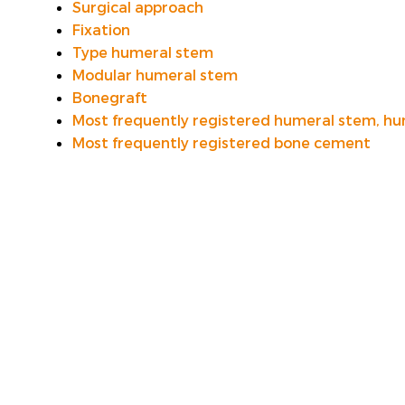
Surgical approach
VOORSTE KRUISBAND
Fixation
Type humeral stem
SYNTHETISEREN VAN LROI-DATA
Modular humeral stem
Bonegraft
Most frequently registered humeral stem, hu
Most frequently registered bone cement