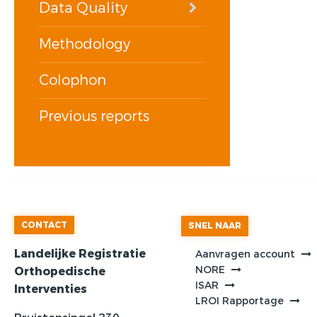
Data Quality
Methodology
Colophon
Previous reports
CONTACT
SNEL NAAR
Landelijke Registratie
Aanvragen account
NORE
Orthopedische
ISAR
Interventies
LROI Rapportage