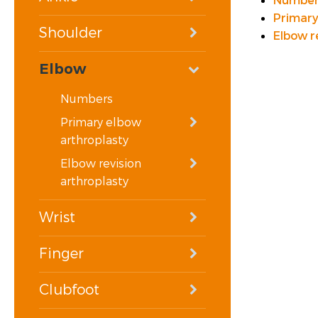
Number
Primary
VOORSTE KRUISBAND
Shoulder
Elbow r
SYNTHETISEREN VAN LROI-DATA
Elbow
Numbers
Primary elbow
arthroplasty
Elbow revision
arthroplasty
Wrist
Finger
Clubfoot