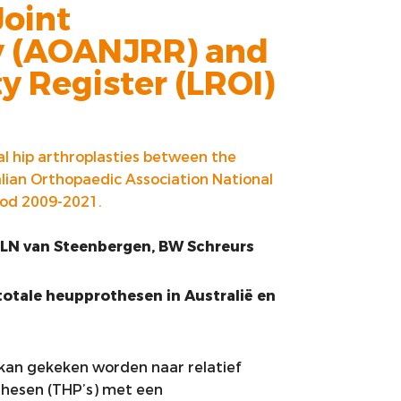
Joint
y (AOANJRR) and
y Register (LROI)
 hip arthroplasties between the
lian Orthopaedic Association National
iod 2009-2021.
, LN van Steenbergen, BW Schreurs
totale heupprothesen in Australië en
kan gekeken worden naar relatief
thesen (THP’s) met een