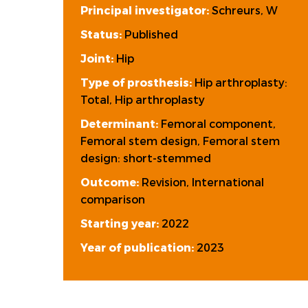
Principal investigator:
Schreurs, W
Status:
Published
Joint:
Hip
Type of prosthesis:
Hip arthroplasty:
Total, Hip arthroplasty
Determinant:
Femoral component,
Femoral stem design, Femoral stem
design: short-stemmed
Outcome:
Revision, International
comparison
Starting year:
2022
Year of publication:
2023