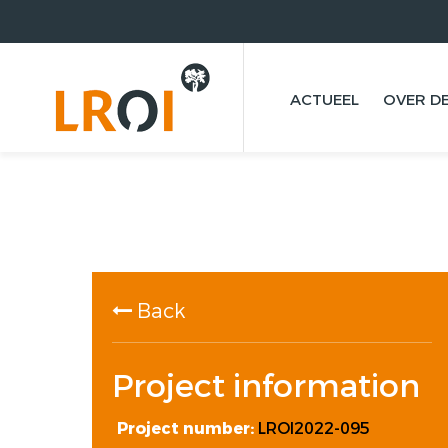
ACTUEEL
OVER DE
Back
Project information
Project number:
LROI2022-095