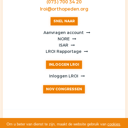
(073) 700 34 20
lroi@orthopeden.org
SNEL NAAR
Aanvragen account
NORE
ISAR
LROI Rapportage
INLOGGEN LROI
Inloggen LROI
NOV CONGRESSEN
Om u beter van dienst te zijn, maakt de website gebruik van
cookies
.