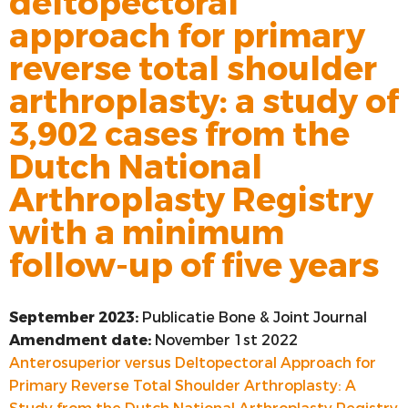
deltopectoral
approach for primary
VOORSTE KRUISBAND
reverse total shoulder
SYNTHETISEREN VAN LROI-DATA
arthroplasty: a study of
3,902 cases from the
Dutch National
Arthroplasty Registry
with a minimum
follow-up of five years
September 2023:
Publicatie Bone & Joint Journal
Amendment date:
November 1st 2022
Anterosuperior versus Deltopectoral Approach for
Primary Reverse Total Shoulder Arthroplasty: A