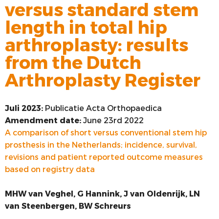
versus standard stem
VOORSTE KRUISBAND
length in total hip
SYNTHETISEREN VAN LROI-DATA
arthroplasty: results
from the Dutch
Arthroplasty Register
Juli 2023:
Publicatie Acta Orthopaedica
Amendment date:
June 23rd 2022
A comparison of short versus conventional stem hip
prosthesis in the Netherlands; incidence, survival,
revisions and patient reported outcome measures
based on registry data
MHW van Veghel, G Hannink, J van Oldenrijk, LN
van Steenbergen, BW Schreurs