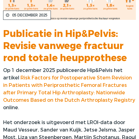
VOORSTE KRUISBAND
05 DECEMBER 2025
SYNTHETISEREN VAN LROI-DATA
Publicatie in Hip&Pelvis:
Revisie vanwege fractuur
rond totale heupprothese
Op 1 december 2025 publiceerde Hip&Pelvis het
artikel
Risk Factors for Postoperative Stem Revision
in Patients with Periprosthetic Femoral Fractures
after Primary Total Hip Arthroplasty: Nationwide
Outcomes Based on the Dutch Arthroplasty Registry
online.
Het onderzoek is uitgevoerd met LROI-data door
Maud Vesseur, Sander van Kuijk, Jetse Jelsma, Jasper
Most, Liza van Steenbergen, Martijn Schotanus, Raoul